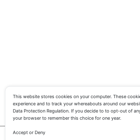
This website stores cookies on your computer. These cooki
experience and to track your whereabouts around our websi
Data Protection Regulation. If you decide to to opt-out of any
your browser to remember this choice for one year.
Accept
or
Deny
Utilizamos cookies para ofrecerte la mejor experiencia e
Puedes aprender más sobre qué cookies utilizamos o des