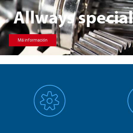
Allways specia
Má información