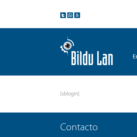
E
[sblogin]
Contacto