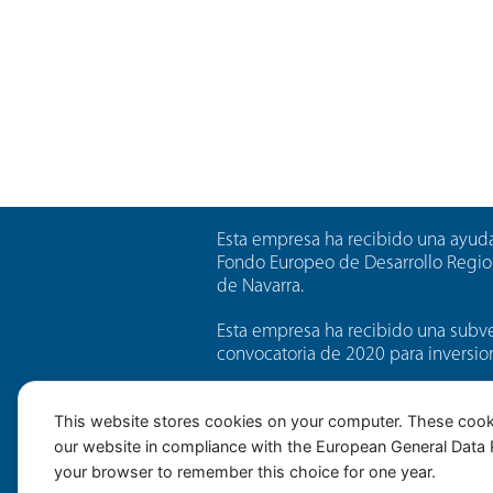
Esta empresa ha recibido una ayuda
Fondo Europeo de Desarrollo Regio
de Navarra.
Esta empresa ha recibido una subve
convocatoria de 2020 para inversio
Esta empresa ha recibido una subv
This website stores cookies on your computer. These cook
convocatoria de 2021 de ayudas par
our website in compliance with the European General Data Pro
cofinanciada al 50% por el Fondo E
Operativo FEDER 2014-2020 de Nava
your browser to remember this choice for one year.